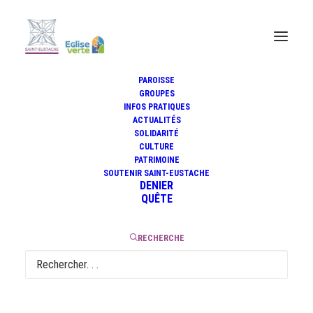
PAROISSE
Visites Guidées
GROUPES
INFOS PRATIQUES
ACTUALITÉS
SOLIDARITÉ
CULTURE
PATRIMOINE
Des visites guidées en
SOUTENIR SAINT-EUSTACHE
français et anglais
DENIER
QUÊTE
RECHERCHE
Retrouvez ici les dates et horaires des visites guidées en
français et anglais organisées par la paroisse Saint-Eustache